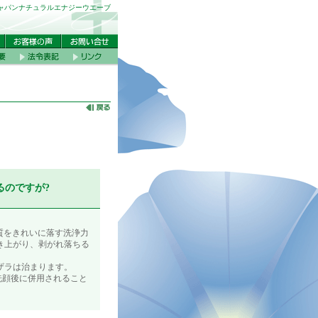
ャパンナチュラルエナジーウエーブ
。
るのですが?
。
質をきれいに落す洗浄力
き上がり、剥がれ落ちる
ザラは治まります。
を洗顔後に併用されること