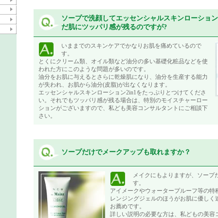
ソープで洗顔してエッセンシャルスキンローション2
だ肌にツッパリ感が残るのですが?
いままでのスキンケアでかなりお肌を痛めているので
す。
とくにクリーム類、オイル類など油分の多い基礎化粧品などを使
われた方にこのような問題が多いのです。
油分をお肌に与えるとさらに乾燥肌になり、油分を生産する能力
が失われ、お肌から油分(皮脂)が出なくなります。
エッセンシャルスキンローション2in1をたっぷりとつけてくださ
い。それでもツッパリ感が残る場合は、特別のモイスチャーロー
ションがございますので、私ども美容コンサルタントにご相談下
さい。
ソープだけでメークアップも取れますか？
メイクにもよりますが、ソープ
す。
アイメークやウォータープルーフ等の特
レンジングジェルのほうがお肌に優しく
お薦めです。
詳しい説明の必要な方は、私どもの美容